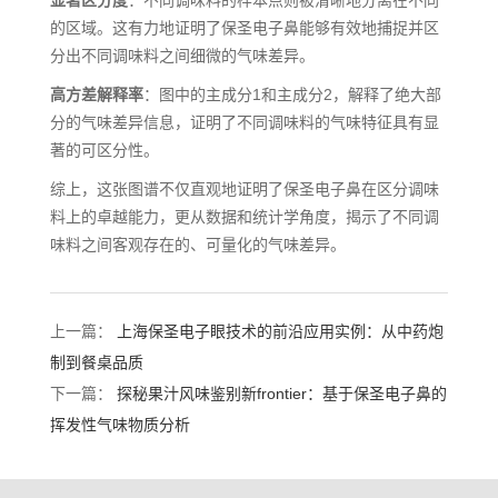
显著区分度
：不同调味料的样本点则被清晰地分离在不同
的区域。这有力地证明了保圣电子鼻能够有效地捕捉并区
分出不同调味料之间细微的气味差异。
高方差解释率
：图中的主成分1和主成分2，解释了绝大部
分的气味差异信息，证明了不同调味料的气味特征具有显
著的可区分性。
综上，这张图谱不仅直观地证明了保圣电子鼻在区分调味
料上的卓越能力，更从数据和统计学角度，揭示了不同调
味料之间客观存在的、可量化的气味差异。
上一篇：
上海保圣电子眼技术的前沿应用实例：从中药炮
制到餐桌品质
下一篇：
探秘果汁风味鉴别新frontier：基于保圣电子鼻的
挥发性气味物质分析